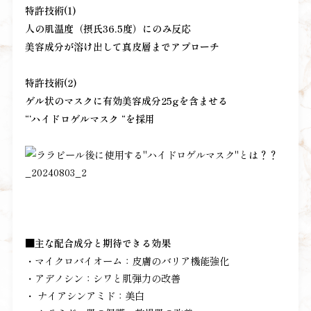
特許技術(1)
人の肌温度（摂氏36.5度）にのみ反応
美容成分が溶け出して真皮層までアプローチ
特許技術(2)
ゲル状のマスクに有効美容成分25gを含ませる
“‘ハイドロゲルマスク “を採用
■
主な配合成分と期待できる効果
・マイクロバイオーム：皮膚のバリア機能強化
・アデノシン：シワと肌弾力の改善
・ ナイアシンアミド：美白