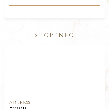
SHOP INFO
address
〒603-8112