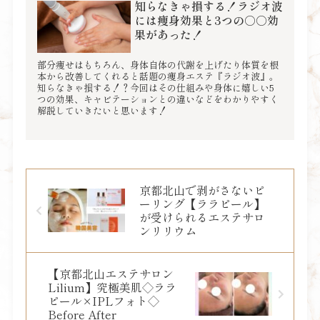
知らなきゃ損する！ラジオ波
には痩身効果と3つの○○効
果があった！
部分痩せはもちろん、身体自体の代謝を上げたり体質を根
本から改善してくれると話題の痩身エステ『ラジオ波』。
知らなきゃ損する！？今回はその仕組みや身体に嬉しい5
つの効果、キャビテーションとの違いなどをわかりやすく
解説していきたいと思います！
京都北山で剥がさないピ
ーリング【ララピール】
が受けられるエステサロ
ンリリウム
【京都北山エステサロン
Lilium】究極美肌◇ララ
ピール×IPLフォト◇
Before After