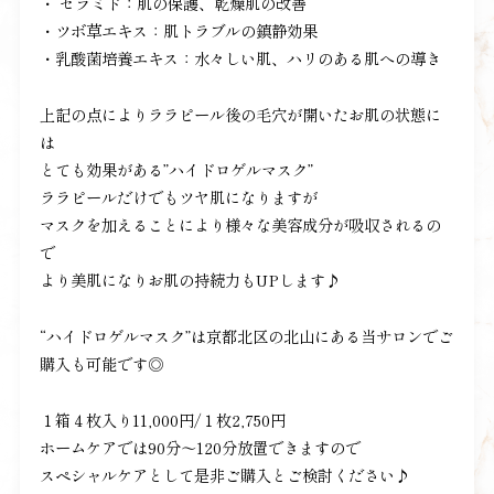
・ セラミド：肌の保護、乾燥肌の改善
・ツボ草エキス：肌トラブルの鎮静効果
・乳酸菌培養エキス：水々しい肌、ハリのある肌への導き
上記の点によりララピール後の毛穴が開いたお肌の状態に
は
とても効果がある”ハイドロゲルマスク”
ララピールだけでもツヤ肌になりますが
マスクを加えることにより様々な美容成分が吸収されるの
で
より美肌になりお肌の持続力もUPします♪
“ハイドロゲルマスク”は京都北区の北山にある当サロンでご
購入も可能です◎
１箱４枚入り11,000円/１枚2,750円
ホームケアでは90分～120分放置できますので
スペシャルケアとして是非ご購入とご検討ください♪