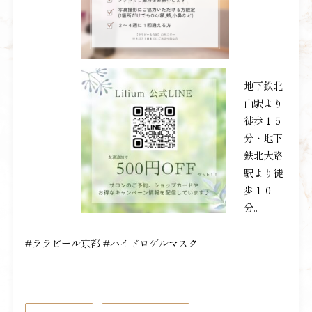
地下鉄北
山駅より
徒歩１５
分・地下
鉄北大路
駅より徒
歩１０
分。
#ララピール京都 #ハイドロゲルマスク