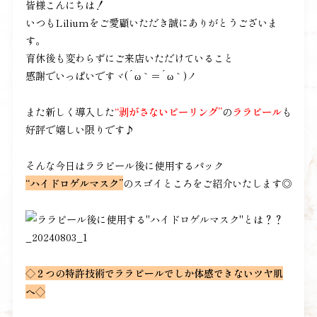
皆様こんにちは！
いつもLiliumをご愛顧いただき誠にありがとうございま
す。
育休後も変わらずにご来店いただけていること
感謝でいっぱいですヾ(´ω｀＝´ω｀)ノ
また新しく導入した
“剥がさないピーリング”
の
ララピール
も
好評で嬉しい限りです♪
そんな今日はララピール後に使用するパック
“ハイドロゲルマスク”
のスゴイところをご紹介いたします◎
◇２つの特許技術でララピールでしか体感できないツヤ肌
へ◇