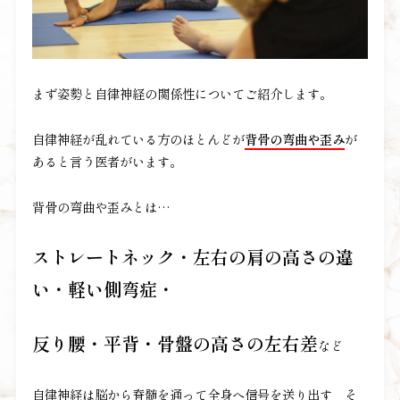
まず姿勢と自律神経の関係性についてご紹介します。
自律神経が乱れている方のほとんどが
背骨の弯曲や歪み
が
あると言う医者がいます。
背骨の弯曲や歪みとは…
ストレートネック・左右の肩の高さの違
い・軽い側弯症・
反り腰・平背・骨盤の高さの左右差
など
自律神経は脳から脊髄を通って全身へ信号を送り出す そ