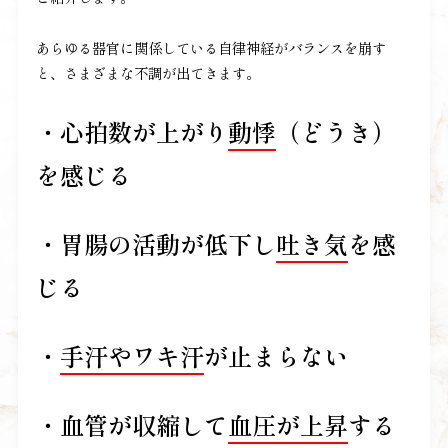
あらゆる器官に関係している自律神経がバランスを崩す
と、さまざまな不調が出てきます。
・心拍数が上がり
動悸
（どうき）
を感じる
・胃腸の活動が低下し
吐き気
を感
じる
・
手汗やワキ汗
が止まらない
・血管が収縮して
血圧が上昇
する